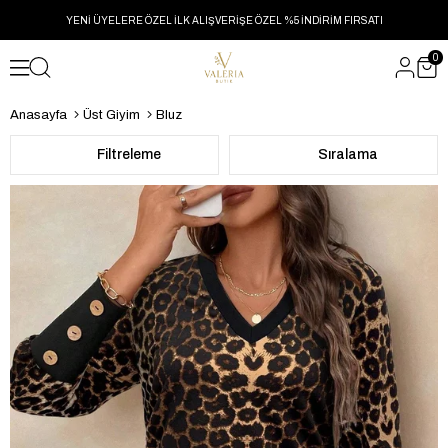
YENİ ÜYELERE ÖZEL İLK ALIŞVERİŞE ÖZEL %5 İNDİRİM FIRSATI
0
Anasayfa
Üst Giyim
Bluz
Filtreleme
Sıralama