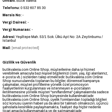
Ünvanı
:
Butik Valeria
Telefonu
:
0 532 607 85 30
Mersis No:
-
Vergi Dairesi:
-
Vergi Numarası:
-
Adresi:
Yeşiltepe Mah. 53/1 Sok. Ülkü Apt No: 2A Zeytinburnu /
İstanbul
Mail:
[email protected]
Gizlilik ve Güvenlik
butikvaleria.com Online Shop, müşterilerine daha iyi hizmet
verebilmek amacıyla bazı kişisel bilgilerinizi (isim, yaş, ilgi alanlarınız,
e-posta vb.) sizlerden talep etmektedir. butikvaleria.com Online
Shop sunucularında toplanan bu bilgiler, dönemsel kampanya
çalışmaları, müşteri profillerine yönelik özel promosyon
faaliyetlerinin kurgulanması ve istenmeyen e-postaların
iletilmemesine yönelik müşteri "sınıflandırma" çalışmalarında sadece
butikvaleria.com Online Shop bünyesinde kullanılmaktadır.
butikvaleria.com Online Shop, üyelik formlarından topladığı bilgileri
söz konusu üyenin haberi ya da aksi bir talimatı olmaksızın, üçüncü
şahıslarla kesinlikle paylaşmamakta, faaliyet dışı hiçbir nedenle
ticari amaçla kullanmamakta ve de satmamaktadır.