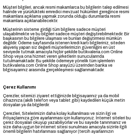
Müşteri bilgileri, ancak resmi makamlarca bu bilgilerin talep edilmesi
halinde ve yürürlükteki emredici mevzuat hükümleri gereğince resmi
makamlara açıklama yapmak zorunda olduğu durumlarda resmi
makamlara açıklanabilecektir.
Müşterinin sisteme girdiği tüm bilgilere sadece müşteri
ulaşabilmekte ve bu bilgileri sadece müşteri değiştirebilmektedir. Bir
başkasının bu bilgilere ulaşması ve bunları değiştirmesi mümkün
değildir. Ödeme sayfasında istenen kredi kartı bilgileriniz, siteden
alışveriş yapan siz değerli müşterilerimizin güvenliğini en üst
seviyede tutmak amacıyla hiçbir şekilde butikvaleria.com Online
Shop veya ona hizmet veren şirketlerin sunucularında
tutulmamaktadır. Bu şekilde ödemeye yönelik tüm işlemlerin
butikvaleria.com Online Shop arayüzü üzerinden banka ve
bilgisayarınız arasında gerçekleşmesi sağlanmaktadır.
Çerez Kullanımı
Çerezler, sitemizi ziyaret ettiğinizde bilgisayarınız ya da mobil
cihazınıza (akıllı telefon veya tablet gibi) kaydedilen küçük metin
dosyaları ya da bilgilerdir.
Çerezleri, Sitelerimizin daha kolay kullanılması ve sizin ilgi ve
ihtiyaçlarınıza göre ayarlanması için kullanıyoruz. İnternet siteleri bu
çerez dosyaları okuyup yazabiliyorlar ve bu sayede tanınmanız ve
size daha uygun bir internet sitesi sunulması amacıyla sizinle ilgili
önemli bilgilerin hatırlanması sağlanıyor (tercih ayarlarınızın