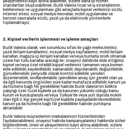
şikayetlerinizi kayıt altına alabilmek, sizlere daha iyi hizmet
standartları oluşturabilmek, Butik Valeria ticari ve iş stratejilerinin
belirlenmesi ve uygulanması gibi amaçlarla kişisel verilerinizi sözlü,
internet sitesi, sosyal medya mecraları, mobil uygulamalar ve
benzeri vasıtalarla sözlü, yazılı ya da elektronik yöntemlerle
toplamaktayız.
2. Kişisel verilerin işlenmesi ve işleme amaçları
Butik Valeria olarak, veri sorumlusu sıfatı ile çağrı merkezlerimiz,
yazılı iletişim kanallarımız, sosyal medya sayfalarımız, mobil iletişim
kanalları, mağaza içi iletişim kanalları ve/veya bunlarla sınırlı olmamak
üzere her türlü kanallar aracılığı ile; onayınız dahilinde elde ettiğimiz
kişisel ve/veya özel nitelikli kişisel verileriniz tamamen veya kısmen
elde edilebilir, kaydedilebilir, saklanabilir, depolanabilir, değiştirilebilir,
güncellenebilir, periyodik olarak kontrol edilebilir, yeniden
düzenlenebilir, sınıflandırılabilir, işlendikleri amaç için gerekli olan ya
da ilgili kanunda öngörülen süre kadar muhafaza edilebilir, kanuni ya
da hizmete bağlı fiili gereklilikler halinde Butik Valeria'nın birlikte
çalıştığı özel-tüzel kişilerle ya da kanunen yükümlü olduğu kamu
kurum ve kuruluşlarıyla ve/veya Türkiye'de veya yurt dışında mukim
olan ilgili 3. kişi gerçek kişi/tüzel kişilerle paylaşılabilir/devredilebilir,
kanuni ya da hizmete bağlı fiili gereklilikler halinde yurtdışına
aktarılabilir.
Butik Valeria müşterilerinin markalarımızın hizmetlerinden
faydalanabilmesi, onayınız halinde kampanyalarımız hakkında sizleri
bilgilendirmek, öneri ve şikayetlerinizi kayıt altına alabilmek, sizlere