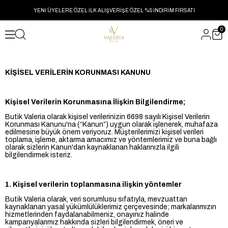
YENİ ÜYELERE ÖZEL İLK ALIŞVERİŞE ÖZEL %5 İNDİRİM FIRSATI
0
KİŞİSEL VERİLERİN KORUNMASI KANUNU
Kişisel Verilerin Korunmasına İlişkin Bilgilendirme;
Butik Valeria olarak kişisel verilerinizin 6698 sayılı Kişisel Verilerin
Korunması Kanunu'na (“Kanun”) uygun olarak işlenerek, muhafaza
edilmesine büyük önem veriyoruz. Müşterilerimizi kişisel verileri
toplama, işleme, aktarma amacımız ve yöntemlerimiz ve buna bağlı
olarak sizlerin Kanun'dan kaynaklanan haklarınızla ilgili
bilgilendirmek isteriz.
1. Kişisel verilerin toplanmasına ilişkin yöntemler
Butik Valeria olarak, veri sorumlusu sıfatıyla, mevzuattan
kaynaklanan yasal yükümlülüklerimiz çerçevesinde; markalarımızın
hizmetlerinden faydalanabilmeniz, onayınız halinde
kampanyalarımız hakkında sizleri bilgilendirmek, öneri ve