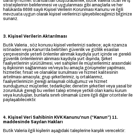
daha iyi hizmet standartları oluşturabilmek, Butik Valeria ticari ve iş
stratejilerinin belirlenmesi ve uygulanması gibi amaçlarla ve her
halükarda 6698 sayılı Kişisel Verilerin Korunması Kanunu ve ilgili
mevzuata uygun olarak kişisel verilerinizi işleyebileceğimizi bilginize
sunarız.
3. Kişisel Verilerin Aktarılması
Butik Valeria , söz konusu kişisel verilerinizi sadece; açık rızanıza
istinaden veya Kanun'da belirtilen güvenlik ve gizlilik esasları
çerçevesinde yeterli önlemler alınmak kaydıyla yurt içinde ve gerekli
güvenlik önlemlerinin alınması kaydıyla yurt dışında, Şirket
faaliyetlerinin yürütülmesi, veri sahipleri ile müşterilerimiz arasındaki
iş ilişkisinin sağlanması ve/veya bu amaçla görüşmeler yapılması,
hizmetler, fırsat ve olanaklar sunulması ve hizmet kalitesinin
artırılması amacıyla; grup şirketlerimiz, iş ortaklarımız,
faaliyetlerimizin gereği anlaşmalı olduğumuz ve hizmet
sunduğumuz müşteriler, tedarikçiler, denetim şirketleri veya yasal bir
zorunluluk gereği bu verileri talep etmeye yetkili olan kamu kurum
veya kuruluşları, bunlarla sınırlı olmamak üzere ilgili diğer otoriteler ile
paylaşabilecektir.
4. Kişisel Veri Sahibinin KVK Kanunu'nun (“Kanun”) 11.
maddesinde Sayılan Hakları
Butik Valeria ilgili kişilerin aşağıdaki taleplerine karşılık verecektir: