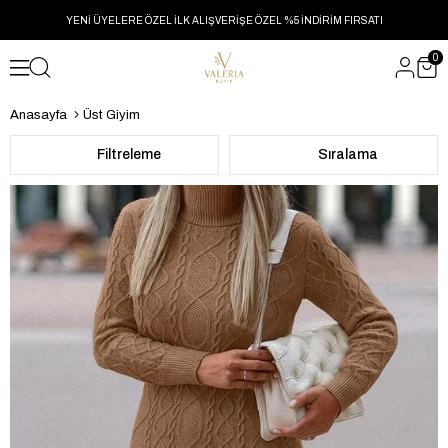
YENİ ÜYELERE ÖZEL İLK ALIŞVERİŞE ÖZEL %5 İNDİRİM FIRSATI
0
Anasayfa
Üst Giyim
Filtreleme
Sıralama