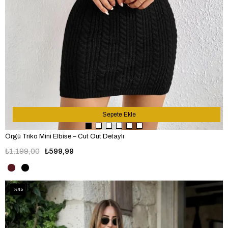
Sepete Ekle
Örgü Triko Mini Elbise – Cut Out Detaylı
₺1.199,00
₺599,99
%45