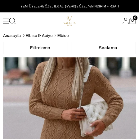
YENİ ÜYELERE ÖZEL İLK ALIŞVERİŞE ÖZEL %5 İNDİRİM FIRSATI
0
Anasayfa
Elbise & Abiye
Elbise
Filtreleme
Sıralama