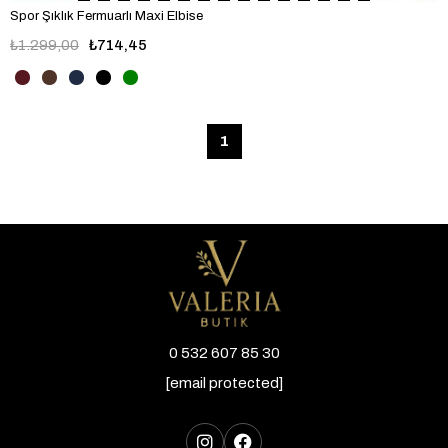
Spor Şıklık Fermuarlı Maxi Elbise
₺1.299,00
₺714,45
1
0 532 607 85 30
[email protected]