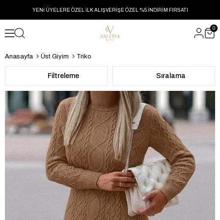
YENİ ÜYELERE ÖZEL İLK ALIŞVERİŞE ÖZEL %5 İNDİRİM FIRSATI
0
Anasayfa
Üst Giyim
Triko
Filtreleme
Sıralama