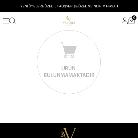
YENİ ÜYELERE ÖZEL İLK ALIŞVERİŞE ÖZEL %5 İNDİRİM FIRSATI
0